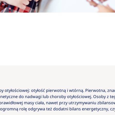
 otyłościowej: otyłość pierwotną i wtórną. Pierwotna, zna
enetyczne do nadwagi lub choroby otyłościowej. Osoby z te
prawidłowej masy ciała, nawet przy utrzymywaniu zbilansow
 ogromną rolę odgrywa też dodatni bilans energetyczny, czyl