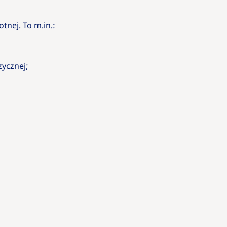
tnej. To m.in.:
zycznej;