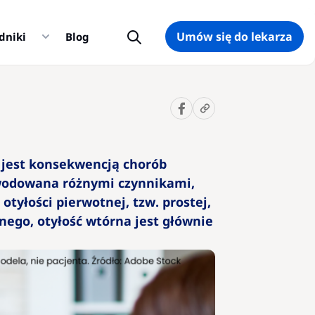
Umów się do lekarza
dniki
Blog
Sugerowane
10 pytań
na temat
otyłości,
a jest konsekwencją chorób
które
warto
powodowana różnymi czynnikami,
zadać
tyłości pierwotnej, tzw. prostej,
lekarzowi
nego, otyłość wtórna jest głównie
Kalkulator
BMI –
wskaźnik
prawidłowej