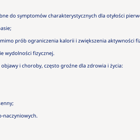
ne do symptomów charakterystycznych dla otyłości pierwo
pasie;
omimo prób ograniczenia kalorii i zwiększenia aktywności fi
e wydolności fizycznej.
objawy i choroby, często groźne dla zdrowia i życia:
 senny;
o-naczyniowych.