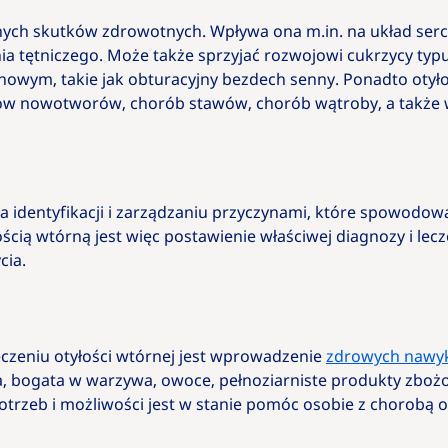
ych skutków zdrowotnych. Wpływa ona m.in. na układ serc
nia tętniczego. Może także sprzyjać rozwojowi cukrzycy ty
ym, takie jak obturacyjny bezdech senny. Ponadto otyło
jów nowotworów, chorób stawów, chorób wątroby, a także 
 identyfikacji i zarządzaniu przyczynami, które spowodowa
ścią wtórną jest więc postawienie właściwej diagnozy i le
cia.
zeniu otyłości wtórnej jest wprowadzenie
zdrowych nawy
ta, bogata w warzywa, owoce, pełnoziarniste produkty zboż
trzeb i możliwości jest w stanie pomóc osobie z chorobą o