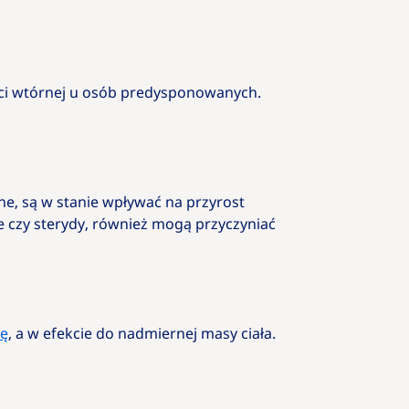
ości wtórnej u osób predysponowanych.
ne, są w stanie wpływać na przyrost
e czy sterydy, również mogą przyczyniać
ię
, a w efekcie do nadmiernej masy ciała.