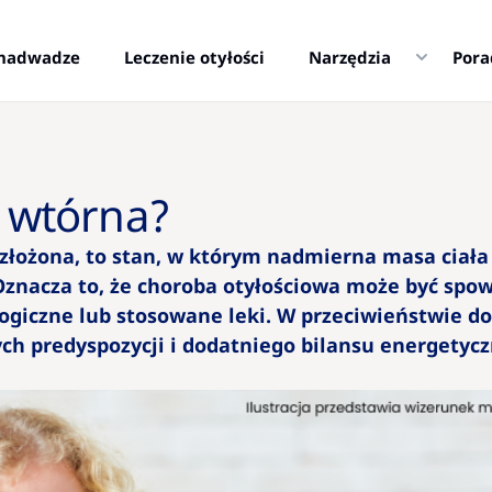
i nadwadze
Leczenie otyłości
Narzędzia
Pora
ć wtórna?
 złożona, to stan, w którym nadmierna masa ciał
 Oznacza to, że choroba otyłościowa może być s
giczne lub stosowane leki. W przeciwieństwie do o
ch predyspozycji i dodatniego bilansu energetycz