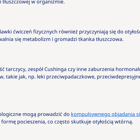
i tłuszczowej w organizmie.
 dawki ćwiczeń fizycznych również przyczyniają się do otył
alnia się metabolizm i gromadzi tkanka tłuszczowa.
ść tarczycy, zespół Cushinga czy inne zaburzenia hormonal
w, takie jak, np. leki przeciwpadaczkowe, przeciwdepresyjn
ychologiczne mogą prowadzić do
kompulsywnego objadania s
o formę pocieszenia, co często skutkuje otyłością wtórną.