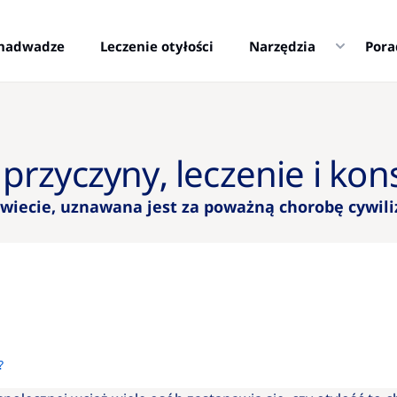
i nadwadze
Leczenie otyłości
Narzędzia
Pora
ą przyczyny, leczenie i k
 świecie, uznawana jest za poważną chorobę cywili
?