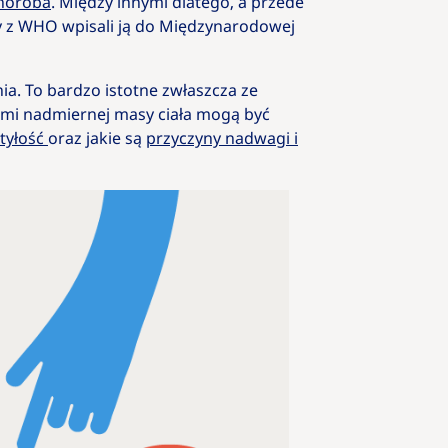
choroba
. Między innymi dlatego, a przede
wagi
 z WHO wpisali ją do Międzynarodowej
Otyłość – jakie
ia. To bardzo istotne zwłaszcza ze
są przyczyny,
mi nadmiernej masy ciała mogą być
leczenie i
otyłość
oraz jakie są
przyczyny nadwagi i
konsekwencje?
Jak
osoba
chora
na
otyłość
może
sobie
radzić z
hejtem?