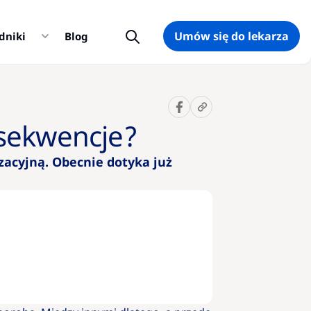
Umów się do lekarza
dniki
Blog
Sugerowane
10 pytań
onsekwencje?
na temat
otyłości,
zacyjną. Obecnie dotyka już
które
warto
zadać
lekarzowi
Kalkulator
BMI –
wskaźnik
prawidłowej