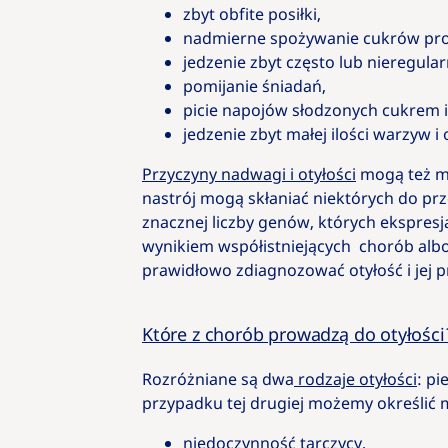
zbyt obfite posiłki,
nadmierne spożywanie cukrów pros
jedzenie zbyt często lub nieregular
pomijanie śniadań,
picie napojów słodzonych cukrem i
jedzenie zbyt małej ilości warzyw i 
Przyczyny nadwagi i otyłości
mogą też mi
nastrój mogą skłaniać niektórych do prz
znacznej liczby genów, których ekspre
wynikiem współistniejących chorób alb
prawidłowo zdiagnozować otyłość i jej p
Które z chorób prowadzą do otyłości
Rozróżniane są dwa
rodzaje otyłości
: pi
przypadku tej drugiej możemy określić 
niedoczynność tarczycy,