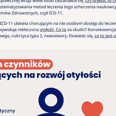
ołecznej wciąż wiele osób zastanawia się,
czy otyłość to 
ystematyzowania metod leczenia tego schorzenia naukowcy
lemów Zdrowotnych, czyli ICD-11.
 ICD-11 ułatwia chorującym na nie osobom dostęp do leczen
 wywołuje nieleczona
otyłość
.
Co to
za skutki? Konsekwencja
wego, cukrzyca typu 2, nowotwory. Dowiedz się,
co to jest 