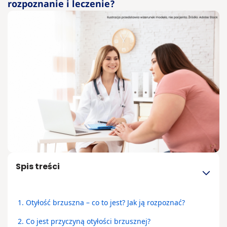
rozpoznanie i leczenie?
Otyłość – ja
są przyczyn
leczenie i
konsekwen
Jak
osoba
chora
na
otyłość
może
sobie
Spis treści
radzić z
hejtem?
1.
Otyłość brzuszna – co to jest? Jak ją rozpoznać?
2.
Co jest przyczyną otyłości brzusznej?