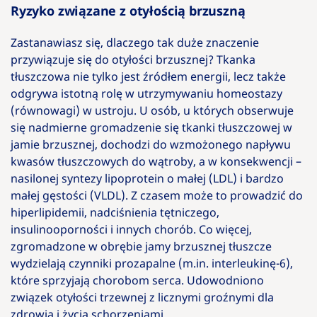
Ryzyko związane z otyłością brzuszną
Zastanawiasz się, dlaczego tak duże znaczenie
przywiązuje się do otyłości brzusznej? Tkanka
tłuszczowa nie tylko jest źródłem energii, lecz także
odgrywa istotną rolę w utrzymywaniu homeostazy
(równowagi) w ustroju. U osób, u których obserwuje
się nadmierne gromadzenie się tkanki tłuszczowej w
jamie brzusznej, dochodzi do wzmożonego napływu
kwasów tłuszczowych do wątroby, a w konsekwencji –
nasilonej syntezy lipoprotein o małej (LDL) i bardzo
małej gęstości (VLDL). Z czasem może to prowadzić do
hiperlipidemii, nadciśnienia tętniczego,
insulinooporności i innych chorób. Co więcej,
zgromadzone w obrębie jamy brzusznej tłuszcze
wydzielają czynniki prozapalne (m.in. interleukinę-6),
które sprzyjają chorobom serca. Udowodniono
związek otyłości trzewnej z licznymi groźnymi dla
zdrowia i życia schorzeniami.