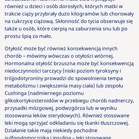
również u dzieci i osób dorosłych, których matki w
trakcie ciąży przybrały dużo kilogramów lub chorowały
na cukrzycę ciążową. Skłonność do tycia obserwuje się
także u osób, które cierpią na zaburzenia snu lub po
prostu śpią za mało.
Otyłość może być również konsekwencją innych
chorób – mówimy wówczas o otyłości wtórnej.
Hormonalna otyłość brzuszna może być konsekwencją
niedoczynności tarczycy (niski poziom tyroksyny i
trójjodotyroniny prowadzi do spowolnienia tempa
metabolizmu i zwiększenia masy ciała) lub zespołu
Cushinga (nadmiernego poziomu
glikokortykosteroidów w przebiegu chorób nadnerczy,
przysadki mózgowej, podwzgórza lub w wyniku
stosowania leków sterydowych). Również stosowane
leki mogą sprzyjać odkładaniu się tkanki tłuszczowej.
Działanie takie mają niekiedy pochodne
sulfonylomocznika i insulina – leki stosowane