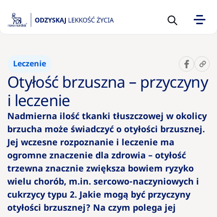
Sugerowane
Leczenie
10 pytań
Otyłość brzuszna – przyczyny
na temat
otyłości,
i leczenie
które
Nadmierna ilość tkanki tłuszczowej w okolicy
warto
brzucha może świadczyć o otyłości brzusznej.
zadać
lekarzowi
Jej wczesne rozpoznanie i leczenie ma
ogromne znaczenie dla zdrowia – otyłość
trzewna znacznie zwiększa bowiem ryzyko
Kalkulator
BMI –
wielu chorób, m.in. sercowo-naczyniowych i
wskaźnik
cukrzycy typu 2. Jakie mogą być przyczyny
prawidłowe
otyłości brzusznej? Na czym polega jej
wagi