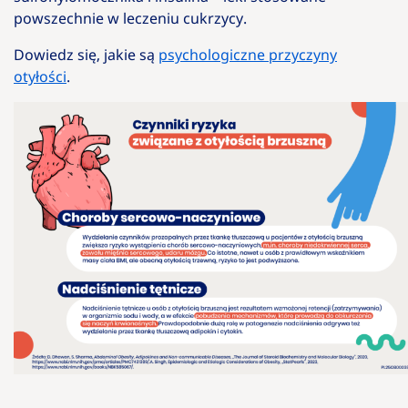
powszechnie w leczeniu cukrzycy.
Dowiedz się, jakie są
psychologiczne przyczyny
otyłości
.