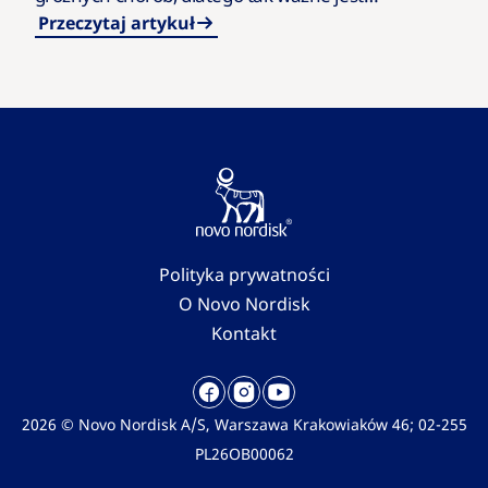
znalezienie przyczyny i wdrożenie odpowiedniego
Przeczytaj artykuł
leczenia. Sprawdź, kiedy kończy się nadwaga,…
Polityka prywatności
O Novo Nordisk
Kontakt
2026 © Novo Nordisk A/S, Warszawa Krakowiaków 46; 02-255
PL26OB00062