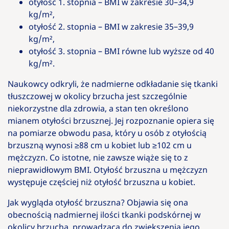
otyłość 1. stopnia – BMI w zakresie 30–34,9
kg/m²,
otyłość 2. stopnia – BMI w zakresie 35–39,9
kg/m²,
otyłość 3. stopnia – BMI równe lub wyższe od 40
kg/m².
Naukowcy odkryli, że nadmierne odkładanie się tkanki
tłuszczowej w okolicy brzucha jest szczególnie
niekorzystne dla zdrowia, a stan ten określono
mianem otyłości brzusznej. Jej rozpoznanie opiera się
na pomiarze obwodu pasa, który u osób z otyłością
brzuszną wynosi ≥88 cm u kobiet lub ≥102 cm u
mężczyzn. Co istotne, nie zawsze wiąże się to z
nieprawidłowym BMI. Otyłość brzuszna u mężczyzn
występuje częściej niż otyłość brzuszna u kobiet.
Jak wygląda otyłość brzuszna? Objawia się ona
obecnością nadmiernej ilości tkanki podskórnej w
okolicy brzucha, prowadzącą do zwiększenia jego