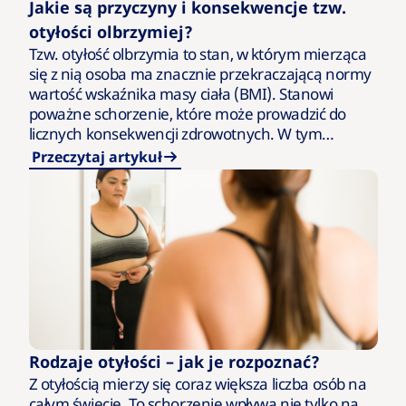
Jakie są przyczyny i konsekwencje tzw.
otyłości olbrzymiej?
Tzw. otyłość olbrzymia to stan, w którym mierząca
się z nią osoba ma znacznie przekraczającą normy
wartość wskaźnika masy ciała (BMI). Stanowi
poważne schorzenie, które może prowadzić do
licznych konsekwencji zdrowotnych. W tym
artykule przyjrzymy się głównym przyczynom…
Przeczytaj artykuł
Rodzaje otyłości – jak je rozpoznać?
Z otyłością mierzy się coraz większa liczba osób na
całym świecie. To schorzenie wpływa nie tylko na