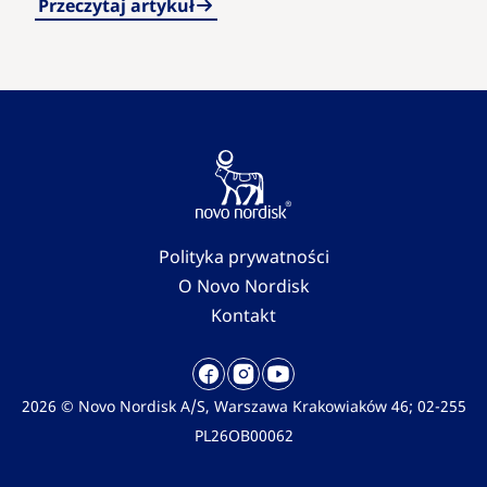
zwiększać ryzyko wystąpienia szeregu schorzeń…
Przeczytaj artykuł
Polityka prywatności
O Novo Nordisk
Kontakt
2026 © Novo Nordisk A/S, Warszawa Krakowiaków 46; 02-255
PL26OB00062