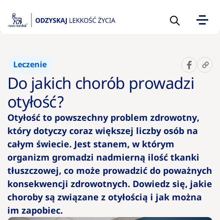
Sugerowane
Leczenie
10 pytań
Do jakich chorób prowadzi
na temat
otyłości,
otyłość?
które
Otyłość to powszechny problem zdrowotny,
warto
który dotyczy coraz większej liczby osób na
zadać
lekarzowi
całym świecie. Jest stanem, w którym
organizm gromadzi nadmierną ilość tkanki
tłuszczowej, co może prowadzić do poważnych
Kalkulator
BMI –
konsekwencji zdrowotnych. Dowiedz się, jakie
wskaźnik
choroby są związane z otyłością i jak można
prawidłowe
im zapobiec.
wagi