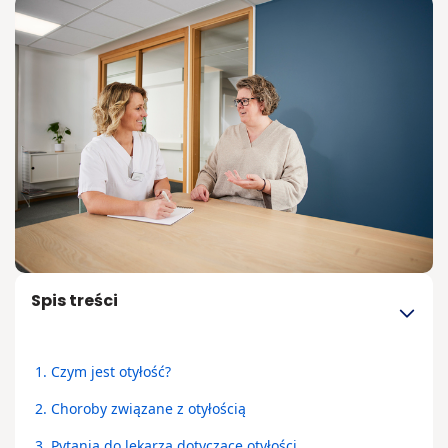
Otyłość – ja
są przyczyn
leczenie i
konsekwen
Jak
osoba
chora
na
otyłość
Spis treści
może
sobie
radzić z
1.
Czym jest otyłość?
hejtem?
2.
Choroby związane z otyłością
3.
Pytania do lekarza dotyczące otyłości