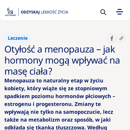
Sugerowane
Leczenie
10 pytań
Otyłość a menopauza – jak
na temat
otyłości,
hormony mogą wpływać na
które
masę ciała?
warto
zadać
Menopauza to naturalny etap w życiu
lekarzowi
kobiety, który wiąże się ze stopniowym
spadkiem poziomu hormonów płciowych –
Kalkulator
estrogenu i progesteronu. Zmiany te
BMI –
wpływają nie tylko na samopoczucie, lecz
wskaźnik
także na metabolizm oraz sposób, w jaki
prawidłowe
odkłada się tkanka tłuszczowa. Według
wagi