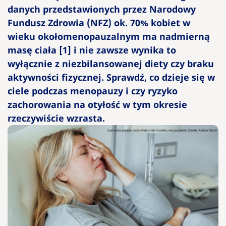
danych przedstawionych przez Narodowy
Fundusz Zdrowia (NFZ) ok. 70% kobiet w
Otyłość – ja
wieku okołomenopauzalnym ma nadmierną
są przyczyn
masę ciała [1] i nie zawsze wynika to
leczenie i
konsekwen
wyłącznie z niezbilansowanej diety czy braku
aktywności fizycznej. Sprawdź, co dzieje się w
ciele podczas menopauzy i czy ryzyko
Jak
osoba
zachorowania na otyłość w tym okresie
chora
rzeczywiście wzrasta.
na
otyłość
może
sobie
radzić z
hejtem?