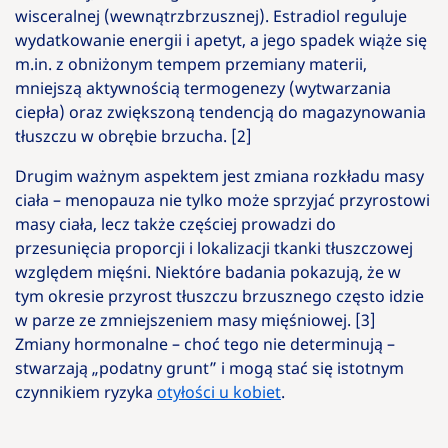
wisceralnej (wewnątrzbrzusznej). Estradiol reguluje
wydatkowanie energii i apetyt, a jego spadek wiąże się
m.in. z obniżonym tempem przemiany materii,
mniejszą aktywnością termogenezy (wytwarzania
ciepła) oraz zwiększoną tendencją do magazynowania
tłuszczu w obrębie brzucha. [2]
Drugim ważnym aspektem jest zmiana rozkładu masy
ciała – menopauza nie tylko może sprzyjać przyrostowi
masy ciała, lecz także częściej prowadzi do
przesunięcia proporcji i lokalizacji tkanki tłuszczowej
względem mięśni. Niektóre badania pokazują, że w
tym okresie przyrost tłuszczu brzusznego często idzie
w parze ze zmniejszeniem masy mięśniowej. [3]
Zmiany hormonalne – choć tego nie determinują –
stwarzają „podatny grunt” i mogą stać się istotnym
czynnikiem ryzyka
otyłości u kobiet
.