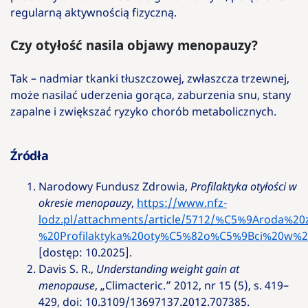
regularną aktywnością fizyczną.
Czy otyłość nasila objawy menopauzy?
Tak – nadmiar tkanki tłuszczowej, zwłaszcza trzewnej,
może nasilać uderzenia gorąca, zaburzenia snu, stany
zapalne i zwiększać ryzyko chorób metabolicznych.
Źródła
Narodowy Fundusz Zdrowia,
Profilaktyka otyłości w
okresie menopauzy
,
https://www.nfz-
lodz.pl/attachments/article/5712/%C5%9Aroda%2
%20Profilaktyka%20oty%C5%82o%C5%9Bci%20w%2
[dostęp: 10.2025].
Davis S. R.,
Understanding weight gain at
menopause
, „
Climacteric
.” 2012, nr 15 (5), s. 419–
429,
doi: 10.3109/13697137.2012.707385.