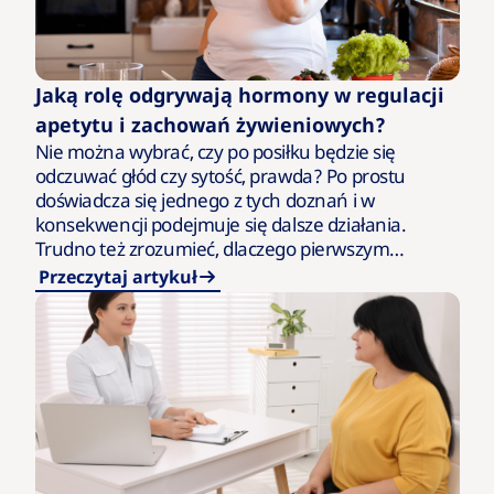
Jaką rolę odgrywają hormony w regulacji
apetytu i zachowań żywieniowych?
Nie można wybrać, czy po posiłku będzie się
odczuwać głód czy sytość, prawda? Po prostu
doświadcza się jednego z tych doznań i w
konsekwencji podejmuje się dalsze działania.
Trudno też zrozumieć, dlaczego pierwszym
wyborem na popołudniową przekąskę jest…
Przeczytaj artykuł