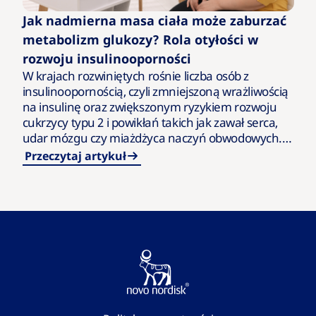
Jak nadmierna masa ciała może zaburzać
metabolizm glukozy? Rola otyłości w
rozwoju insulinooporności
W krajach rozwiniętych rośnie liczba osób z
insulinoopornością, czyli zmniejszoną wrażliwością
na insulinę oraz zwiększonym ryzykiem rozwoju
cukrzycy typu 2 i powikłań takich jak zawał serca,
udar mózgu czy miażdżyca naczyń obwodowych.
Przyczyną tego stanu może być m.in.…
Przeczytaj artykuł