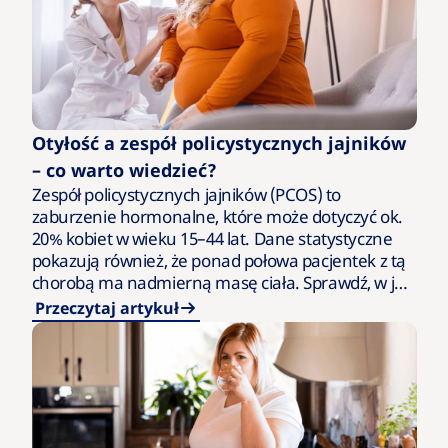
Otyłość a zespół policystycznych jajników
– co warto wiedzieć?
Zespół policystycznych jajników (PCOS) to
zaburzenie hormonalne, które może dotyczyć ok.
20% kobiet w wieku 15–44 lat. Dane statystyczne
pokazują również, że ponad połowa pacjentek z tą
chorobą ma nadmierną masę ciała. Sprawdź, w jaki
sposób PCOS może…
Przeczytaj artykuł