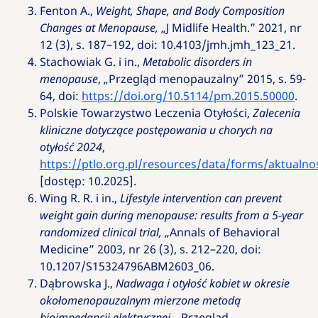
Fenton A.,
Weight, Shape, and Body Composition
Changes at Menopause,
„
J Midlife Health
.” 2021, nr
12 (3), s. 187–192, doi: 10.4103/jmh.jmh_123_21
.
Stachowiak G. i in.,
Metabolic disorders in
menopause
,
„Przegląd menopauzalny”
2015, s. 59-
64, doi:
https://doi.org/10.5114/pm.2015.50000
.
Polskie Towarzystwo Leczenia Otyłości,
Zalecenia
kliniczne dotyczące postępowania u chorych na
otyłość 2024
,
https://ptlo.org.pl/resources/data/forms/aktualnos
[dostęp: 10.2025].
Wing R. R. i in.,
Lifestyle intervention can prevent
weight gain during menopause: results from a 5-year
randomized clinical trial,
„
Annals of Behavioral
Medicine”
2003, nr 26 (3), s. 212–220,
doi:
10.1207/S15324796ABM2603_06.
Dąbrowska J.,
Nadwaga i otyłość kobiet w okresie
okołomenopauzalnym mierzone metodą
bioimpedancji elektrycznej
, „Przegląd