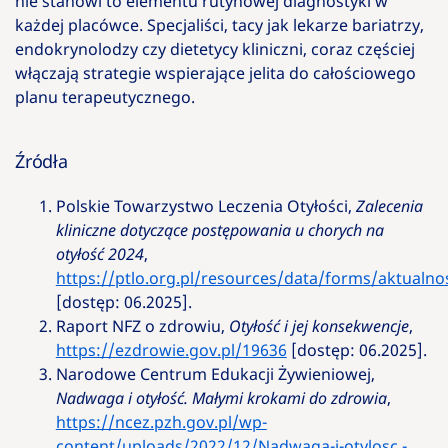
nie stanowi to elementu rutynowej diagnostyki w
każdej placówce. Specjaliści, tacy jak lekarze bariatrzy,
endokrynolodzy czy dietetycy kliniczni, coraz częściej
włączają strategie wspierające jelita do całościowego
planu terapeutycznego.
Źródła
Polskie Towarzystwo Leczenia Otyłości,
Zalecenia
kliniczne dotyczące postępowania u chorych na
otyłość 2024
,
https://ptlo.org.pl/resources/data/forms/aktualnos
[dostęp: 06.2025].
Raport NFZ o zdrowiu,
Otyłość i jej konsekwencje
,
https://ezdrowie.gov.pl/19636
[dostęp: 06.2025].
Narodowe Centrum Edukacji Żywieniowej,
Nadwaga i otyłość. Małymi krokami do zdrowia
,
https://ncez.pzh.gov.pl/wp-
content/uploads/2022/12/Nadwaga-i-otylosc.-