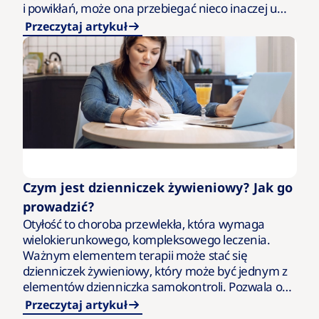
i powikłań, może ona przebiegać nieco inaczej u
pacjentek…
Przeczytaj artykuł
Czym jest dzienniczek żywieniowy? Jak go
prowadzić?
Otyłość to choroba przewlekła, która wymaga
wielokierunkowego, kompleksowego leczenia.
Ważnym elementem terapii może stać się
dzienniczek żywieniowy, który może być jednym z
elementów dzienniczka samokontroli. Pozwala on
na łatwiejsze monitorowanie nawyków i motywuje
Przeczytaj artykuł
do wyznaczania kolejnych celów w…