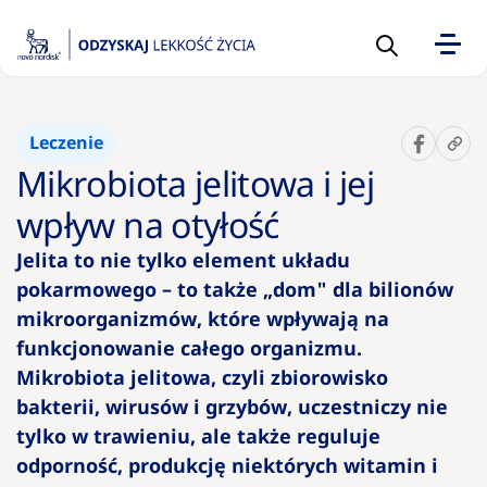
Sugerowane
Leczenie
10 pytań
Mikrobiota jelitowa i jej
na temat
otyłości,
wpływ na otyłość
które
Jelita to nie tylko element układu
warto
pokarmowego – to także „dom" dla bilionów
zadać
lekarzowi
mikroorganizmów, które wpływają na
funkcjonowanie całego organizmu.
Mikrobiota jelitowa, czyli zbiorowisko
Kalkulator
BMI –
bakterii, wirusów i grzybów, uczestniczy nie
wskaźnik
tylko w trawieniu, ale także reguluje
prawidłowe
odporność, produkcję niektórych witamin i
wagi