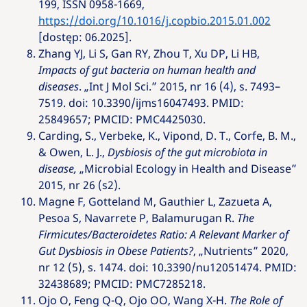
199, ISSN 0958-1669,
https://doi.org/10.1016/j.copbio.2015.01.002
[dostęp: 06.2025].
Zhang YJ, Li S, Gan RY, Zhou T, Xu DP, Li HB,
Impacts of gut bacteria on human health and
diseases
. „Int J Mol Sci.” 2015, nr 16 (4), s. 7493–
7519. doi: 10.3390/ijms16047493. PMID:
25849657; PMCID: PMC4425030.
Carding, S., Verbeke, K., Vipond, D. T., Corfe, B. M.,
& Owen, L. J.,
Dysbiosis of the gut microbiota in
disease,
„Microbial Ecology in Health and Disease”
2015, nr 26 (s2).
Magne F, Gotteland M, Gauthier L, Zazueta A,
Pesoa S, Navarrete P, Balamurugan R.
The
Firmicutes/Bacteroidetes Ratio: A Relevant Marker of
Gut Dysbiosis in Obese Patients?
, „Nutrients” 2020,
nr 12 (5), s. 1474. doi: 10.3390/nu12051474. PMID:
32438689; PMCID: PMC7285218.
Ojo O, Feng Q-Q, Ojo OO, Wang X-H.
The Role of