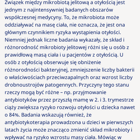
Związek między mikrobiotą jelitową a otyłością jest
jednym z najintensywniej badanych obszarów
współczesnej medycyny. To, że mikrobiota może
oddziaływać na masę ciała, nie oznacza, że jest ona
głównym czynnikiem ryzyka wystąpienia otyłości.
Niemniej jednak liczne badania wykazały, że skład i
różnorodność mikrobioty jelitowej różni się u osób z
prawidłową masą ciała i u pacjentów z otyłością. U
osób z otyłością obserwuje się obniżenie
różnorodności bakteryjnej, zmniejszenie liczby bakterii
o właściwościach przeciwzapalnych oraz wzrost liczby
drobnoustrojów patogennych. Przyczyny tego stanu
rzeczy mogą być różne – np. przyjmowanie
antybiotyków przez przyszłą mamę w 2. i 3. trymestrze
ciąży zwiększa ryzyko rozwoju otyłości u dziecka nawet
o 84%. Badania wskazują również, że
antybiotykoterapia prowadzona u dzieci w pierwszych
latach życia może znacząco zmienić skład mikrobioty i
wpływać na ryzyko wzrostu masy ciała. Mówiąc w