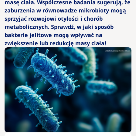
masę ciała. Współczesne badania sugerują, że
zaburzenia w równowadze mikrobioty mogą
Otyłość – ja
sprzyjać rozwojowi otyłości i chorób
są przyczyn
metabolicznych. Sprawdź, w jaki sposób
leczenie i
bakterie jelitowe mogą wpływać na
konsekwen
zwiększenie lub redukcję masy ciała!
Jak
osoba
chora
na
otyłość
może
sobie
radzić z
hejtem?