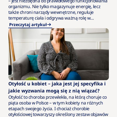
– jest niezbędna do prawidłowego funkcjonowania
organizmu. Nie tylko magazynuje energię, lecz
także chroni narządy wewnętrzne, reguluje
temperaturę ciała i odgrywa ważną rolę w
gospodarce hormonalnej. Jej ilość powinna jednak
Przeczytaj artykuł
mieścić się…
Otyłość u kobiet – jaka jest jej specyfika i
jakie wyzwania mogą się z nią wiązać?
Otyłość to choroba przewlekła, na którą choruje co
piąta osoba w Polsce – w tym kobiety na różnych
etapach swojego życia. I chociaż chorobie
otyłościowej towarzyszy określony zestaw objawów