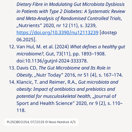
Dietary Fibre in Modulating Gut Microbiota Dysbiosis
in Patients with Type 2 Diabetes
:
A Systematic Review
and Meta-Analysis of Randomised Controlled Trials
,
„Nutrients” 2020, nr 12 (11), s. 3239,
https://doi.org/10.3390/nu12113239
[dostęp
06.2025].
Van Hul, M. et al. (2024)
What defines a healthy gut
microbiome?
, Gut, 73(11), pp. 1893–1908.
doi:10.1136/gutjnl-2024-333378.
Davis CD,
The Gut Microbiome and Its Role in
Obesity
, „Nutr Today” 2016, nr 51 (4), s. 167–174.
Klancic, T. and Reimer, R.A.,
Gut microbiota and
obesity: Impact of antibiotics and prebiotics and
potential for musculoskeletal health
, „Journal of
Sport and Health Science” 2020, nr 9 (2), s. 110–
118.
PL25OB00254, 07/2025 © Novo Nordisk A/S