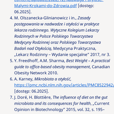
Malymi-Krokami-do-Zdrowia.pdf
[dostęp:
06.2025].
M. Olszanecka-Glinianowicz i in.,
Zasady
postępowania w nadwadze i otyłości w praktyce
lekarza rodzinnego. Wytyczne Kolegium Lekarzy
Rodzinnych w Polsce Polskiego Towarzystwa
Medycyny Rodzinnej oraz Polskiego Towarzystwa
Badań nad Otyłością
, Medycyna Praktyczna,
„Lekarz Rodzinny – Wydanie specjalne” 2017, nr 3.
Y. Freedhoff, A.M. Sharma,
Best Weight – A practical
guide to office-based obesity management
, Canadian
Obesity Network 2010.
A. Karney,
Mikrobiota a otyłość
,
https://pmc.ncbi.nlm.nih.gov/articles/PMC8522942
[dostęp: 06.2025].
J. Doré, H. Blottière,
The influence of diet on the gut
microbiota and its consequences for health
, „Current
Opinion in Biotechnology” 2015, vol. 32, s. 195–