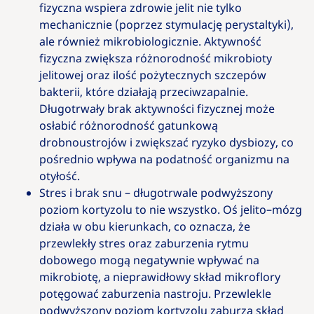
fizyczna wspiera zdrowie jelit nie tylko
mechanicznie (poprzez stymulację perystaltyki),
ale również mikrobiologicznie. Aktywność
fizyczna zwiększa różnorodność mikrobioty
jelitowej oraz ilość pożytecznych szczepów
bakterii, które działają przeciwzapalnie.
Długotrwały brak aktywności fizycznej może
osłabić różnorodność gatunkową
drobnoustrojów i zwiększać ryzyko dysbiozy, co
pośrednio wpływa na podatność organizmu na
otyłość.
Stres i brak snu – długotrwale podwyższony
poziom kortyzolu to nie wszystko. Oś jelito–mózg
działa w obu kierunkach, co oznacza, że
przewlekły stres oraz zaburzenia rytmu
dobowego mogą negatywnie wpływać na
mikrobiotę, a nieprawidłowy skład mikroflory
potęgować zaburzenia nastroju. Przewlekle
podwyższony poziom kortyzolu zaburza skład