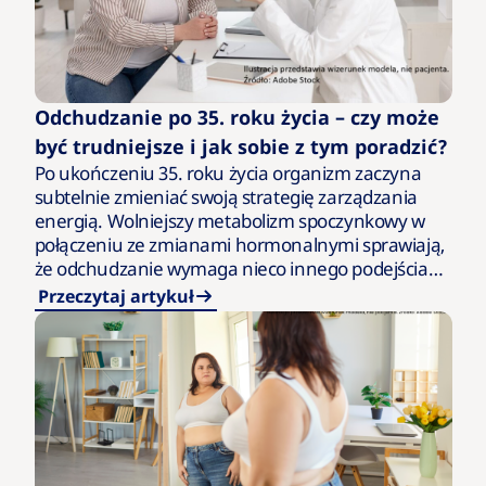
Odchudzanie po 35. roku życia – czy może
być trudniejsze i jak sobie z tym poradzić?
Po ukończeniu 35. roku życia organizm zaczyna
subtelnie zmieniać swoją strategię zarządzania
energią. Wolniejszy metabolizm spoczynkowy w
połączeniu ze zmianami hormonalnymi sprawiają,
że odchudzanie wymaga nieco innego podejścia
niż jeszcze dekadę wcześniej. To jednak nie czas na
Przeczytaj artykuł
drastyczne…