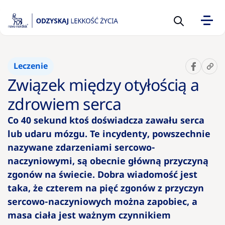
Sugerowane
Leczenie
10 pytań
Związek między otyłością a
na temat
otyłości,
zdrowiem serca
które
Co 40 sekund ktoś doświadcza zawału serca
warto
lub udaru mózgu. Te incydenty, powszechnie
zadać
lekarzowi
nazywane zdarzeniami sercowo-
naczyniowymi, są obecnie główną przyczyną
zgonów na świecie. Dobra wiadomość jest
Kalkulator
BMI –
taka, że czterem na pięć zgonów z przyczyn
wskaźnik
sercowo-naczyniowych można zapobiec, a
prawidłowe
masa ciała jest ważnym czynnikiem
wagi