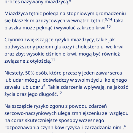
8
proces nazywany miażdżycą.
Miażdżyca tętnic polega na stopniowym gromadzeniu
9,14
się blaszek miażdżycowych wewnątrz tętnic.
Taka
10
blaszka może pęknąć i wywołać zakrzep krwi.
Czynniki zwiększające ryzyko miażdżycy, takie jak
podwyższony poziom glukozy i cholesterolu we krwi
oraz zbyt wysokie ciśnienie krwi, mogą być również
11
związane z otyłością.
Niestety, 50% osób, które przeszły jeden zawał serca
lub udar mózgu, doświadczy w swoim życiu kolejnego
6
zawału lub udaru
. Takie zdarzenia wpływają, na jakość
12
życia oraz jego długość.
Na szczęście ryzyko zgonu z powodu zdarzeń
sercowo-naczyniowych ulega zmniejszeniu ze względu
na coraz skuteczniejsze sposoby wczesnego
4
rozpoznawania czynników ryzyka i zarządzania nimi.