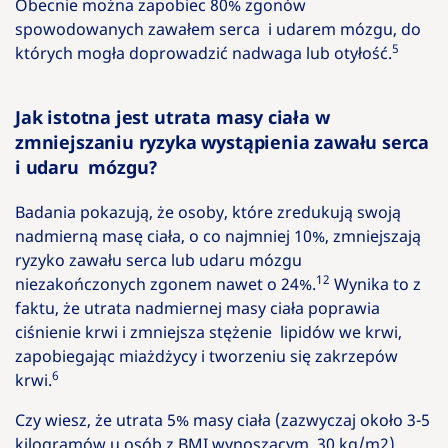
Obecnie można zapobiec 80% zgonów
spowodowanych zawałem serca i udarem mózgu, do
5
których mogła doprowadzić nadwaga lub otyłość.
Jak istotna jest utrata masy ciała w
zmniejszaniu ryzyka wystąpienia zawału serca
i udaru mózgu?
Badania pokazują, że osoby, które zredukują swoją
nadmierną masę ciała, o co najmniej 10%, zmniejszają
ryzyko zawału serca lub udaru mózgu
12
niezakończonych zgonem nawet o 24%.
Wynika to z
faktu, że utrata nadmiernej masy ciała poprawia
ciśnienie krwi i zmniejsza stężenie lipidów we krwi,
zapobiegając miażdżycy i tworzeniu się zakrzepów
6
krwi.
Czy wiesz, że utrata 5% masy ciała (zazwyczaj około 3-5
kilogramów u osób z BMI wynoszącym 30 kg/m2)