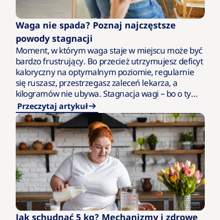
Waga nie spada? Poznaj najczęstsze
powody stagnacji
Moment, w którym waga staje w miejscu może być
bardzo frustrujący. Bo przecież utrzymujesz deficyt
kaloryczny na optymalnym poziomie, regularnie
się ruszasz, przestrzegasz zaleceń lekarza, a
kilogramów nie ubywa. Stagnacja wagi – bo o tym
zjawisku mowa –…
Przeczytaj artykuł
Jak schudnąć 5 kg? Mechanizmy i zdrowe