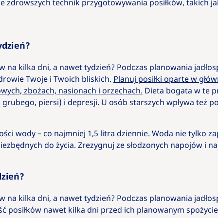
ele zdrowszych technik przygotowywania posiłków, takich j
ydzień?
ków na kilka dni, a nawet tydzień? Podczas planowania jadło
rowie Twoje i Twoich bliskich.
Planuj posiłki oparte w głó
wych, zbożach, nasionach i orzechach.
Dieta bogata w te p
 grubego, piersi) i depresji. U osób starszych wpływa też p
lości wody – co najmniej 1,5 litra dziennie. Woda nie tylko
ezbędnych do życia. Zrezygnuj ze słodzonych napojów i nad
dzień?
w na kilka dni, a nawet tydzień? Podczas planowania jadłospi
ć posiłków nawet kilka dni przed ich planowanym spożyci