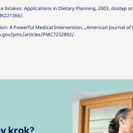
ce Intakes: Applications in Dietary Planning, 2003, dostęp o
BK221366/.
tion: A Powerful Medical Intervention, „American Journal of 
ih.gov/pmc/articles/PMC7232892/.
ny krok?