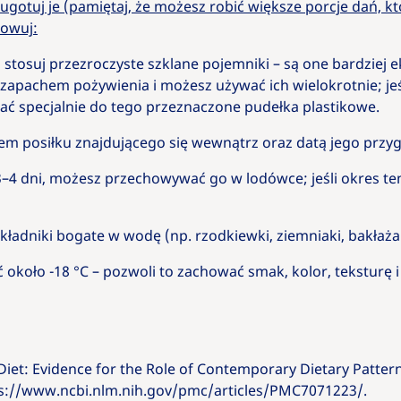
ugotuj je (pamiętaj, że możesz robić większe porcje dań, kt
howuj:
stosuj przezroczyste szklane pojemniki – są one bardziej e
zapachem pożywienia i możesz używać ich wielokrotnie; jeś
ć specjalnie do tego przeznaczone pudełka plastikowe.
sem posiłku znajdującego się wewnątrz oraz datą jego przy
 3–4 dni, możesz przechowywać go w lodówce; jeśli okres ten
kładniki bogate w wodę (np. rzodkiewki, ziemniaki, bakłażan
koło -18 °C – pozwoli to zachować smak, kolor, teksturę 
y Diet: Evidence for the Role of Contemporary Dietary Patter
tps://www.ncbi.nlm.nih.gov/pmc/articles/PMC7071223/.