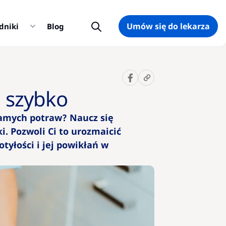
Umów się do lekarza
dniki
Blog
Sugerowane
10 pytań
o szybko
na temat
otyłości,
samych potraw? Naucz się
które
warto
. Pozwoli Ci to urozmaicić
zadać
otyłości i jej powikłań w
lekarzowi
Kalkulator
BMI –
wskaźnik
prawidłowej