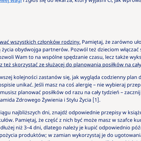
owej wagi
i zgłoś się do lekarza, który wyjaśni Ci, jak wpr
ać wszystkich członków rodziny.
Pamiętaj, że zarówno ułoż
życia obydwojga partnerów. Pozwól też dzieciom włączać s
ozwoli Wam to na wspólne spędzanie czasu, lecz także wyks
 też skorzystać ze służącej do planowania posiłków na cały 
szej kolejności zastanów się, jak wygląda codzienny plan dn
spisie unikać. Jeśli masz na coś alergię – nie wybieraj prze
musisz planować posiłków od razu na cały tydzień – zacznij
ida Zdrowego Żywienia i Stylu Życia [1].
ciągu najbliższych dni, znajdź odpowiednie przepisy w książc
kułów. Pamiętaj, że część z nich być może masz w szafce k
użej niż 3–4 dni, dlatego należy je kupić odpowiednio póź
 spożycia produktów; w zamian wykorzystaj je do ugotowani