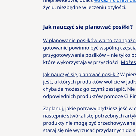
nieprawidłowa, oblicz
wskaźnik prawidł
życiu, niezbędne w leczeniu otyłości.
Jak nauczyć się planować posiłki?
W planowanie posiłków warto zaangażow
gotowanie powinno być wspólną częścią 
przygotowywania posiłków – nie tylko p
które wykorzystają w przyszłości.
Możesz
Jak nauczyć się planować posiłki?
W pierw
jeść, a których produktów wolicie w jadło
chyba że możesz go czymś zastąpić. Nie 
odpowiednich produktów pomoże Ci Piram
Zaplanuj, jakie potrawy będziesz jeść w 
następnie stwórz listę potrzebnych arty
produkty nie mogą być przechowywane dł
staraj się nie wyrzucać przydatnych do