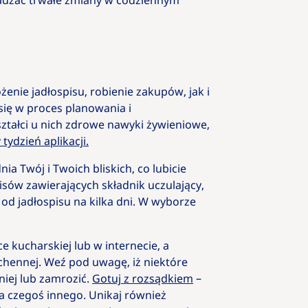
owadzać trwałe zmiany w codziennym
enie jadłospisu, robienie zakupów, jak i
ię w proces planowania i
ztałci u nich zdrowe nawyki żywieniowe,
tydzień aplikacji.
ia Twój i Twoich bliskich, co lubicie
pisów zawierających składnik uczulający,
 od jadłospisu na kilka dni. W wyborze
e kucharskiej lub w internecie, a
uchennej. Weź pod uwagę, iż niektóre
niej lub zamrozić.
Gotuj z rozsądkiem
–
a czegoś innego. Unikaj również